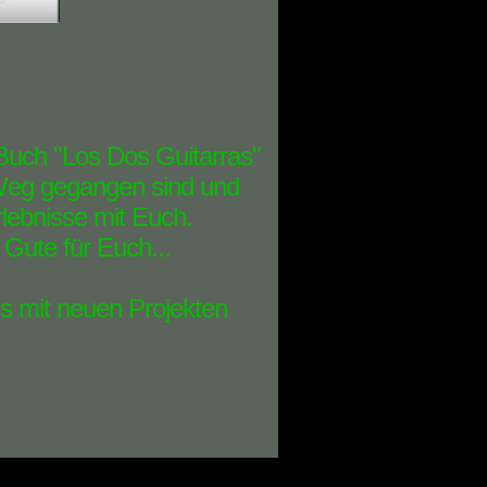
 Buch "Los Dos Guitarras"
n Weg gegangen sind und
lebnisse mit Euch.
 Gute für Euch...
uns mit neuen Projekten