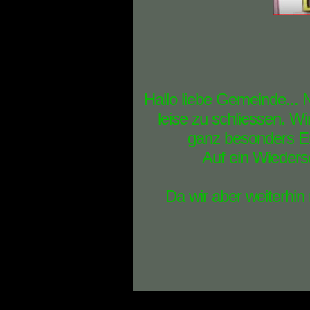
Hallo liebe Gemeinde... 
leise zu schliessen. W
ganz besonders Eu
Auf ein Wiederse
Da wir aber weiterhin 